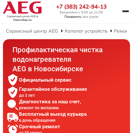
+7 (383) 242-94-13
Ежедневно с 9:00 до 21:00
Сервисный центр AEG
в
Позвонить
мне утром
Новосибирске
Сервисный центр AEG
Каталог устройств
Ремонт 
Профилактическая чистка
водонагревателя
AEG в Новосибирске
Официальный сервис
Гарантийное обслуживание
до 3 лет
Диагностика за наш счет,
ремонт по желанию
Бесплатный выезд курьера
в день обращения
Срочный ремонт
от 35 минут