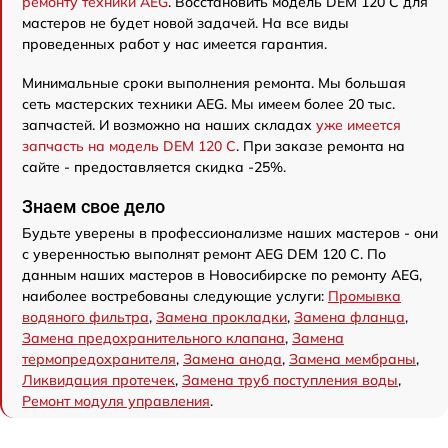
ремонту техники AEG
. Восстановить модель DEM 120 C для
мастеров не будет новой задачей. На все виды
проведенных работ у нас имеется гарантия.
Минимальные сроки выполнения ремонта. Мы большая
сеть мастерских техники AEG. Мы имеем более 20 тыс.
запчастей. И возможно на наших складах
уже имеется
запчасть на модель DEM 120 C
. При заказе ремонта на
сайте - предоставляется скидка -25%.
Знаем свое дело
Будьте уверены в профессионализме наших мастеров - они
с уверенностью выполнят ремонт AEG DEM 120 C. По
данным наших мастеров в Новосибирске по ремонту AEG,
наиболее востребованы следующие услуги:
Промывка
водяного фильтра
,
Замена прокладки
,
Замена фланца
,
Замена предохранительного клапана
,
Замена
термопредохранителя
,
Замена анода
,
Замена мембраны
,
Ликвидация протечек
,
Замена труб поступления воды
,
Ремонт модуля управления
.