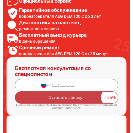
Официальный сервис
Гарантийное обслуживание
водонагревателя AEG DEM 120 C до 3 лет
Диагностика за наш счет,
ремонт по желанию
Бесплатный выезд курьера
в день обращения
Срочный ремонт
водонагревателя AEG DEM 120 C от 35 минут
Бесплатная консультация со
специалистом
Оставить заявку
Нажимая на кнопку "Оставить заявку" Вы соглашаетесь c
политикой
конфиденциальности