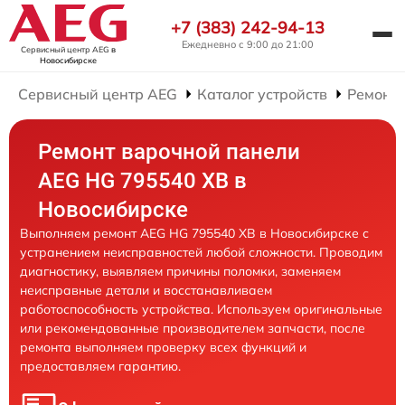
+7 (383) 242-94-13
Ежедневно с 9:00 до 21:00
Сервисный центр AEG
в
Новосибирске
Сервисный центр AEG
Каталог устройств
Ремонт
Ремонт варочной панели
AEG HG 795540 XB в
Новосибирске
Выполняем ремонт AEG HG 795540 XB в Новосибирске с
устранением неисправностей любой сложности. Проводим
диагностику, выявляем причины поломки, заменяем
неисправные детали и восстанавливаем
работоспособность устройства. Используем оригинальные
или рекомендованные производителем запчасти, после
ремонта выполняем проверку всех функций и
предоставляем гарантию.