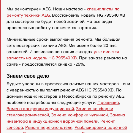
Мы ремонтируем AEG. Наши мастера -
специалисты по
ремонту техники AEG
. Восстановить модель HG 795540 XB
для мастеров не будет новой задачей. На все виды
проведенных работ у нас имеется гарантия.
Минимальные сроки выполнения ремонта. Мы большая
сеть мастерских техники AEG. Мы имеем более 20 тыс.
запчастей. И возможно на наших складах
уже имеется
запчасть на модель HG 795540 XB
. При заказе ремонта на
сайте - предоставляется скидка -25%.
Знаем свое дело
Будьте уверены в профессионализме наших мастеров - они
с уверенностью выполнят ремонт AEG HG 795540 XB. По
данным наших мастеров в Новосибирске по ремонту AEG,
наиболее востребованы следующие услуги:
Прошивка
,
Замена конфорки индукционной
,
Замена конфорки
стеклокерамической
,
Замена конфорки чугунной
,
Замена
инвентора в индукционной варочной панели
,
Ремонт
сенсора
,
Ремонт переключателя
,
Разблокировка варочной