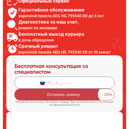
Официальный сервис
Гарантийное обслуживание
варочной панели AEG HG 795540 XB до 3 лет
Диагностика за наш счет,
ремонт по желанию
Бесплатный выезд курьера
в день обращения
Срочный ремонт
варочной панели AEG HG 795540 XB от 35 минут
Бесплатная консультация со
специалистом
Оставить заявку
Нажимая на кнопку "Оставить заявку" Вы соглашаетесь c
политикой
конфиденциальности