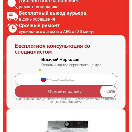
Диагностика за наш счет,
ремонт по желанию
Бесплатный выезд курьера
в день обращения
Срочный ремонт
сушильного автомата AEG от 35 минут
Бесплатная консультация со
специалистом
Василий Черкасов
Главный мастер сервисного центра
Оставить заявку
Нажимая на кнопку "Оставить заявку" Вы соглашаетесь c
политикой
конфиденциальности