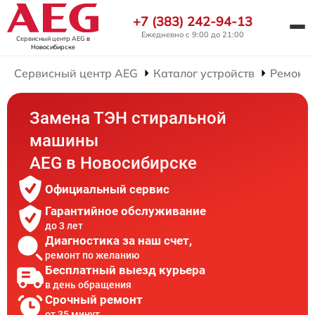
+7 (383) 242-94-13
Ежедневно с 9:00 до 21:00
Сервисный центр AEG
в
Новосибирске
Сервисный центр AEG
Каталог устройств
Ремонт
Замена ТЭН стиральной
машины
AEG в Новосибирске
Официальный сервис
Гарантийное обслуживание
до 3 лет
Диагностика за наш счет,
ремонт по желанию
Бесплатный выезд курьера
в день обращения
Срочный ремонт
от 35 минут