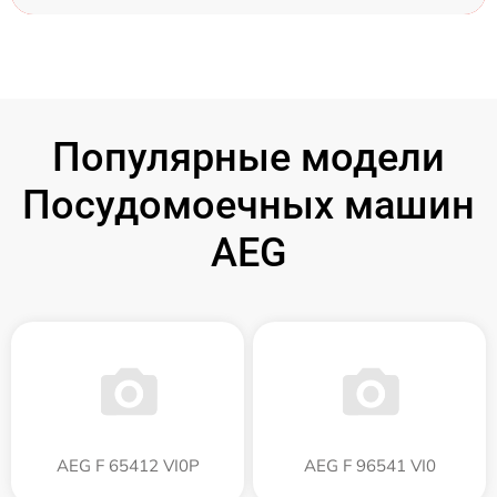
Популярные модели
Посудомоечных машин
AEG
AEG F 65412 VI0P
AEG F 96541 VI0