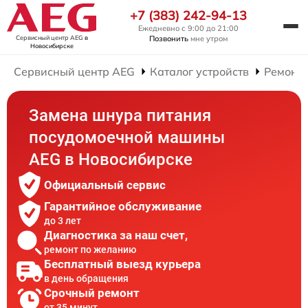
+7 (383) 242-94-13
Ежедневно с 9:00 до 21:00
Сервисный центр AEG
в
Позвонить
мне утром
Новосибирске
Сервисный центр AEG
Каталог устройств
Ремонт
Замена шнура питания
посудомоечной машины
AEG в Новосибирске
Официальный сервис
Гарантийное обслуживание
до 3 лет
Диагностика за наш счет,
ремонт по желанию
Бесплатный выезд курьера
в день обращения
Срочный ремонт
от 35 минут