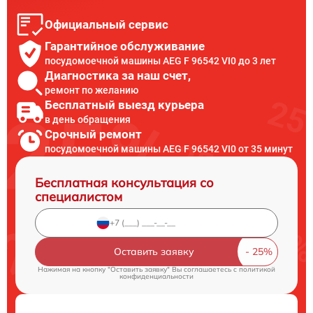
Официальный сервис
Гарантийное обслуживание
посудомоечной машины AEG F 96542 VI0 до 3 лет
Диагностика за наш счет,
ремонт по желанию
Бесплатный выезд курьера
в день обращения
Срочный ремонт
посудомоечной машины AEG F 96542 VI0 от 35 минут
Бесплатная консультация со
специалистом
Оставить заявку
Нажимая на кнопку "Оставить заявку" Вы соглашаетесь c
политикой
конфиденциальности