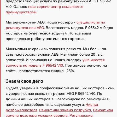
предоставляющих услуги по ремонту техники AEG F 96542
VI0. Однако
наш сервис-центр выделяется
преимуществами
.
Мы ремонтируем AEG. Наши мастера -
специалисты по
ремонту техники AEG
. Восстановить модель F 96542 VI0 для
мастеров не будет новой задачей. На все виды
проведенных работ у нас имеется гарантия.
Минимальные сроки выполнения ремонта. Мы большая
сеть мастерских техники AEG. Мы имеем более 20 тыс.
запчастей. И возможно на наших складах
уже имеется
запчасть на модель F 96542 VI0
. При заказе ремонта на
сайте - предоставляется скидка -25%.
Знаем свое дело
Будьте уверены в профессионализме наших мастеров - они
с уверенностью выполнят ремонт AEG F 96542 VI0. По
данным наших мастеров в Новосибирске по ремонту AEG,
наиболее востребованы следующие услуги:
Чистка
разбрызгивателя
,
Ремонт или замена патрубка
,
Ремонт или
замена дозатора моющих средств
,
Регулировка