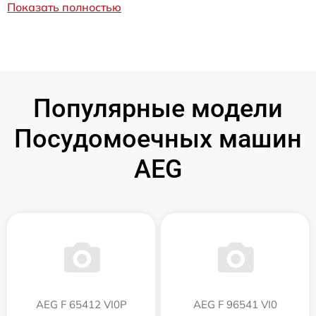
Показать полностью
Популярные модели
Посудомоечных машин
AEG
AEG F 65412 VI0P
AEG F 96541 VI0