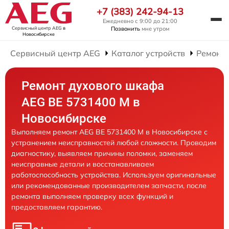
+7 (383) 242-94-13
Ежедневно с 9:00 до 21:00
Сервисный центр AEG
в
Позвонить
мне утром
Новосибирске
Сервисный центр AEG
Каталог устройств
Ремонт
Ремонт духового шкафа
AEG BE 5731400 M в
Новосибирске
Выполняем ремонт AEG BE 5731400 M в Новосибирске с
устранением неисправностей любой сложности. Проводим
диагностику, выявляем причины поломки, заменяем
неисправные детали и восстанавливаем
работоспособность устройства. Используем оригинальные
или рекомендованные производителем запчасти, после
ремонта выполняем проверку всех функций и
предоставляем гарантию.