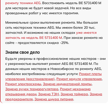
ремонту техники AEG
. Восстановить модель BE 5731400 M
для мастеров не будет новой задачей. На все виды
проведенных работ у нас имеется гарантия.
Минимальные сроки выполнения ремонта. Мы большая
сеть мастерских техники AEG. Мы имеем более 20 тыс.
запчастей. И возможно на наших складах
уже имеется
запчасть на модель BE 5731400 M
. При заказе ремонта на
сайте - предоставляется скидка -25%.
Знаем свое дело
Будьте уверены в профессионализме наших мастеров - они
с уверенностью выполнят ремонт AEG BE 5731400 M. По
данным наших мастеров в Новосибирске по ремонту AEG,
наиболее востребованы следующие услуги:
Ремонт платы
управления (восстановление)
,
Ремонт модуля управления
,
Ремонт электросхемы
,
Замена индикаторной лампы
,
Замена ручек терморегулятора
,
Ремонт механизма
открывания двери
,
Замена ТЭН
,
Замена таймера
,
Замена
предохранителя
,
Замена шнура питания
.