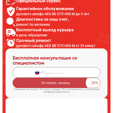
Официальный сервис
Гарантийное обслуживание
духового шкафа AEG BE 5731400 M до 3 лет
Диагностика за наш счет,
ремонт по желанию
Бесплатный выезд курьера
в день обращения
Срочный ремонт
духового шкафа AEG BE 5731400 M от 35 минут
Бесплатная консультация со
специалистом
Оставить заявку
Нажимая на кнопку "Оставить заявку" Вы соглашаетесь c
политикой
конфиденциальности